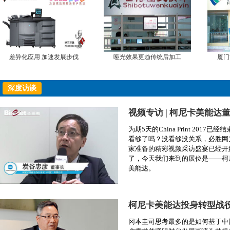
差异化应用 加速发展步伐
哑光效果更趋传统后加工
厦门
深度访谈
为期5天的China Print 2017已经
看够了吗？没看够没关系，必胜网
家准备的精彩视频采访盛宴已经开
了，今天我们来到的展位是——柯
美能达。
柯尼卡美能达投身转型战
冈本圭司思考最多的是如何基于中