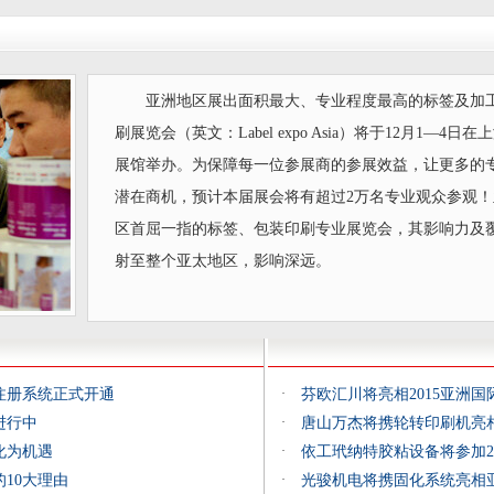
亚洲地区展出面积最大、专业程度最高的标签及加工业
刷展览会（英文：Label expo Asia）将于12月1—4日
展馆举办。为保障每一位参展商的参展效益，让更多的
潜在商机，预计本届展会将有超过2万名专业观众参观
区首屈一指的标签、包装印刷专业展览会，其影响力及
射至整个亚太地区，影响深远。
注册系统正式开通
·
芬欧汇川将亮相2015亚洲
进行中
·
唐山万杰将携轮转印刷机亮
化为机遇
·
依工玳纳特胶粘设备将参加2
的10大理由
·
光骏机电将携固化系统亮相