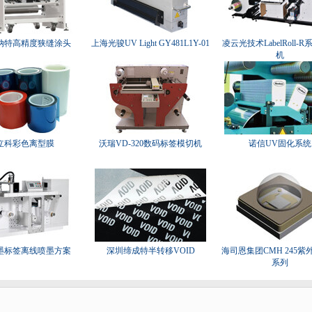
纳特高精度狭缝涂头
上海光骏UV Light GY481L1Y-01
凌云光技术LabelRoll-
机
立科彩色离型膜
沃瑞VD-320数码标签模切机
诺信UV固化系统
墨标签离线喷墨方案
深圳缔成特半转移VOID
海司恩集团CMH 245紫
系列