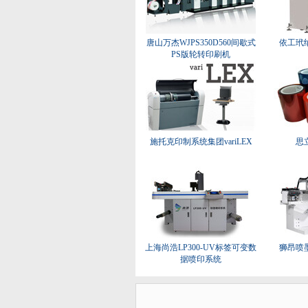
唐山万杰WJPS350D560间歇式
依工玳
PS版轮转印刷机
施托克印制系统集团variLEX
思
上海尚浩LP300-UV标签可变数
狮昂喷
据喷印系统