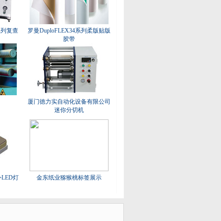
R系列复查
罗曼DuploFLEX34系列柔版贴版
胶带
厦门徳力实自动化设备有限公司
迷你分切机
外LED灯
金东纸业猕猴桃标签展示