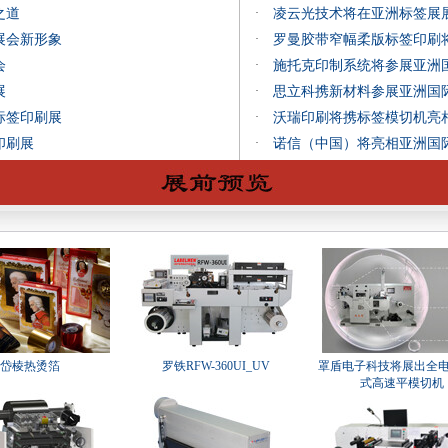
之道
·
凌云光技术将在亚洲标签展
展会新形象
·
罗曼胶带窄幅柔版标签印刷
会
·
施托克印制系统将参展亚洲
展
·
思立科携新材料参展亚洲国
标签印刷展
·
沃瑞印刷将携标签模切机亮
印刷展
·
诺信（中国）将亮相亚洲国
岱棱热烫箔
罗铁RFW-360UI_UV
罩盾电子科技将展出全
式高速平模切机